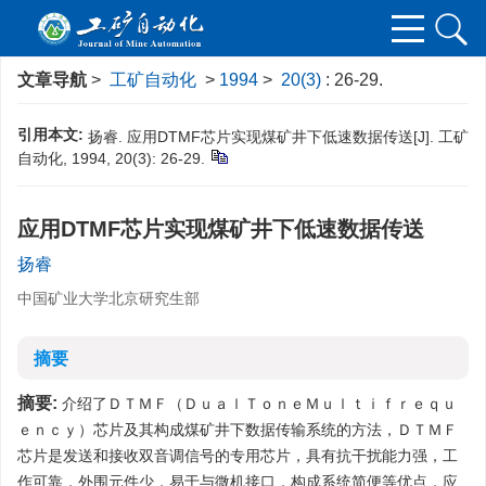
文章导航
>
工矿自动化
>
1994
>
20(3)
: 26-29.
引用本文:
扬睿. 应用DTMF芯片实现煤矿井下低速数据传送[J]. 工矿
自动化, 1994, 20(3): 26-29.
应用DTMF芯片实现煤矿井下低速数据传送
扬睿
中国矿业大学北京研究生部
摘要
摘要:
介绍了ＤＴＭＦ（ＤｕａｌＴｏｎｅＭｕｌｔｉｆｒｅｑｕ
ｅｎｃｙ）芯片及其构成煤矿井下数据传输系统的方法，ＤＴＭＦ
芯片是发送和接收双音调信号的专用芯片，具有抗干扰能力强，工
作可靠，外围元件少，易于与微机接口，构成系统简便等优点，应