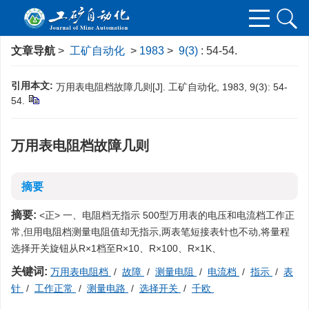
文章导航
>
工矿自动化
>
1983
>
9(3)
: 54-54.
引用本文:
万用表电阻档故障几则[J]. 工矿自动化, 1983, 9(3): 54-
54.
万用表电阻档故障几则
摘要
摘要:
<正> 一、电阻档无指示 500型万用表的电压和电流档工作正
常,但用电阻档测量电阻值却无指示,两表笔短接表针也不动,将量程
选择开关旋钮从R×1档至R×10、R×100、R×1K、
关键词:
万用表电阻档
/
故障
/
测量电阻
/
电流档
/
指示
/
表
针
/
工作正常
/
测量电路
/
选择开关
/
千欧