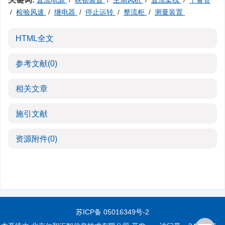
直流电源
/
联锁装置
/
主扇风机
/
直流架线
/
干簧管
/
检验风速
/
继电器
/
停止运转
/
整流柜
/
测量装置
HTML全文
参考文献
(0)
相关文章
施引文献
资源附件
(0)
苏ICP备 05016349号-2