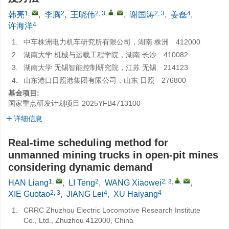
1
,
2
2, 3
,
,
2, 3
4
韩亮
,
李腾
,
王晓伟
,
谢国涛
,
姜磊
,
4
许海洋
1.
中车株洲电力机车研究所有限公司，湖南 株洲 412000
2.
湖南大学 机械与运载工程学院，湖南 长沙 410082
3.
湖南大学 无锡智能控制研究院，江苏 无锡 214123
4.
山东港口日照港集团有限公司，山东 日照 276800
基金项目:
国家重点研发计划项目
2025YFB4713100
详细信息
Real-time scheduling method for
unmanned mining trucks in open-pit mines
considering dynamic demand
1
,
2
2, 3
,
,
HAN Liang
,
LI Teng
,
WANG Xiaowei
,
2, 3
4
4
XIE Guotao
,
JIANG Lei
,
XU Haiyang
1.
CRRC Zhuzhou Electric Locomotive Research Institute
Co., Ltd., Zhuzhou 412000, China