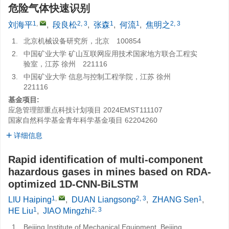
危险气体快速识别
1
,
2, 3
1
1
2, 3
刘海平
,
段良松
,
张森
,
何流
,
焦明之
1.
北京机械设备研究所，北京 100854
2.
中国矿业大学 矿山互联网应用技术国家地方联合工程实
验室，江苏 徐州 221116
3.
中国矿业大学 信息与控制工程学院，江苏 徐州
221116
基金项目:
应急管理部重点科技计划项目
2024EMST111107
国家自然科学基金青年科学基金项目
62204260
详细信息
Rapid identification of multi-component
hazardous gases in mines based on RDA-
optimized 1D-CNN-BiLSTM
1
,
2, 3
1
LIU Haiping
,
DUAN Liangsong
,
ZHANG Sen
,
1
2, 3
HE Liu
,
JIAO Mingzhi
1.
Beijing Institute of Mechanical Equipment, Beijing